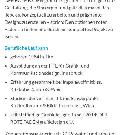
DER ROTE FADEN grafikdesign steht für ruhige, klare
Gestaltung, die Sinn ergibt und glücklich macht. Ich
liebe es, konzeptuell zu arbeiten und prägnante
Designs zu erstellen – sprich: Den optischen roten
Faden zu finden und durch ein komplettes Projekt zu
weben.
Berufliche Laufbahn
geboren 1984 in Tirol
Ausbildung an der HTL für Grafik- und
Kommunikationsdesign, Innsbruck
Erfahrung gesammelt bei Impalawolfmitbiss,
Kitzbühel & BüroX, Wien
Studium der Germanistik mit Schwerpunkt
Kinderliteratur & Bilderbuchkunst, Wien
selbstständige Grafikdesignerin seit 2014:
DER
ROTE FADEN grafikdesign e.U.
Kooperationspartnerin seit 2018, wohnt und arbeitet