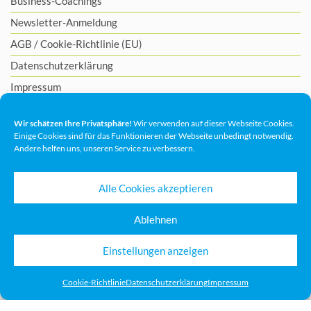
Business-Coachings
Newsletter-Anmeldung
AGB
/
Cookie-Richtlinie (EU)
Datenschutzerklärung
Impressum
Wir schätzen Ihre Privatsphäre!
Wir verwenden auf dieser Webseite Cookies.
Einige Cookies sind für das Funktionieren der Webseite unbedingt notwendig.
Andere helfen uns, unseren Service zu verbessern.
Alle Cookies akzeptieren
Ablehnen
Einstellungen anzeigen
Cookie-Richtlinie
Datenschutzerklärung
Impressum