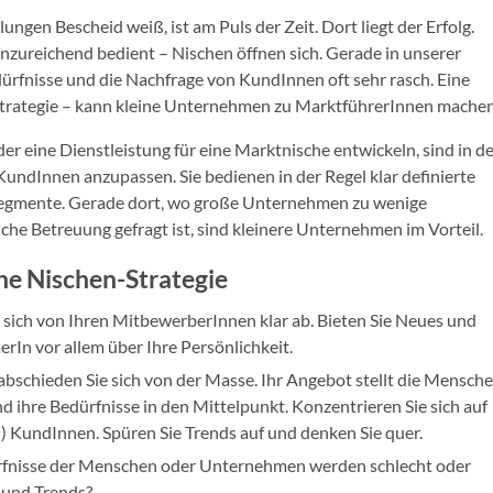
ngen Bescheid weiß, ist am Puls der Zeit. Dort liegt der Erfolg.
nzureichend bedient – Nischen öffnen sich. Gerade in unserer
dürfnisse und die Nachfrage von KundInnen oft sehr rasch. Eine
strategie – kann kleine Unternehmen zu MarktführerInnen machen
r eine Dienstleistung für eine Marktnische entwickeln, sind in d
undInnen anzupassen. Sie bedienen in der Regel klar definierte
segmente. Gerade dort, wo große Unternehmen zu wenige
he Betreuung gefragt ist, sind kleinere Unternehmen im Vorteil.
che Nischen-Strategie
 sich von Ihren MitbewerberInnen klar ab. Bieten Sie Neues und
rIn vor allem über Ihre Persönlichkeit.
abschieden Sie sich von der Masse. Ihr Angebot stellt die Mensch
ihre Bedürfnisse in den Mittelpunkt. Konzentrieren Sie sich auf
n) KundInnen. Spüren Sie Trends auf und denken Sie quer.
fnisse der Menschen oder Unternehmen werden schlecht oder
n und Trends?