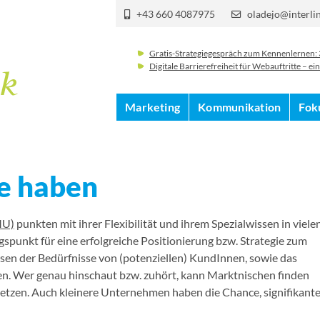
+43 660 4087975
oladejo@interli
Gratis-Strategiegespräch zum Kennenlernen:
Digitale Barrierefreiheit für Webauftritte – 
Marketing
Kommunikation
Fok
e haben
MU)
punkten mit ihrer Flexibilität und ihrem Spezialwissen in viele
punkt für eine erfolgreiche Positionierung bzw. Strategie zum
ssen der Bedürfnisse von (potenziellen) KundInnen, sowie das
n. Wer genau hinschaut bzw. zuhört, kann Marktnischen finden
tzen. Auch kleinere Unternehmen haben die Chance, signifikant