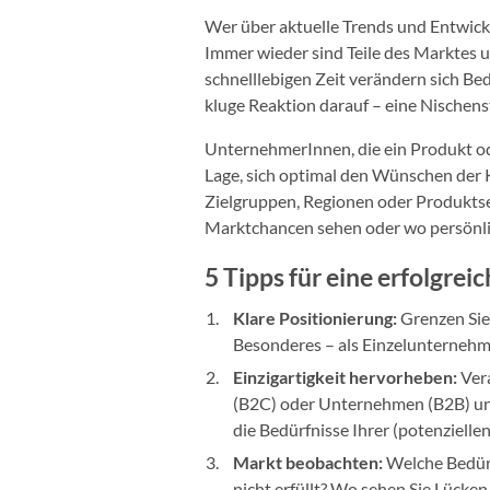
Wer über aktuelle Trends und Entwicklu
Immer wieder sind Teile des Marktes u
schnelllebigen Zeit verändern sich Be
kluge Reaktion darauf – eine Nischen
UnternehmerInnen, die ein Produkt ode
Lage, sich optimal den Wünschen der K
Zielgruppen, Regionen oder Produkt
Marktchancen sehen oder wo persönlic
5 Tipps für eine erfolgrei
Klare Positionierung:
Grenzen Sie
Besonderes – als Einzelunternehme
Einzigartigkeit hervorheben:
Ver
(B2C) oder Unternehmen (B2B) und 
die Bedürfnisse Ihrer (potenzielle
Markt beobachten:
Welche Bedür
nicht erfüllt? Wo sehen Sie Lücke