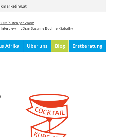
nkmarketing.at
 30 Minuten per Zoom
ein Interview mit Dr.in Susanne Buchner-Sabathy
us Afrika
Über uns
Blog
Erstberatung
n
e