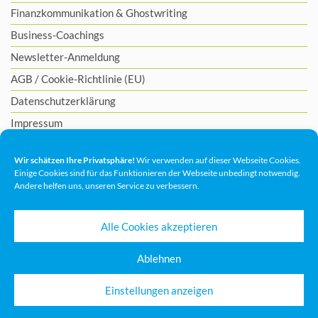
Finanzkommunikation
&
Ghostwriting
Business-Coachings
Newsletter-Anmeldung
AGB
/
Cookie-Richtlinie (EU)
Datenschutzerklärung
Impressum
Wir schätzen Ihre Privatsphäre!
Wir verwenden auf dieser Webseite Cookies.
Einige Cookies sind für das Funktionieren der Webseite unbedingt notwendig.
Andere helfen uns, unseren Service zu verbessern.
Alle Cookies akzeptieren
Ablehnen
Einstellungen anzeigen