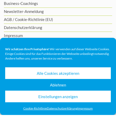
Business-Coachings
Newsletter-Anmeldung
AGB
/
Cookie-Richtlinie (EU)
Datenschutzerklärung
Impressum
Wir schätzen Ihre Privatsphäre!
Wir verwenden auf dieser Webseite Cookies.
Einige Cookies sind für das Funktionieren der Webseite unbedingt notwendig.
Andere helfen uns, unseren Service zu verbessern.
Alle Cookies akzeptieren
Ablehnen
Einstellungen anzeigen
Cookie-Richtlinie
Datenschutzerklärung
Impressum