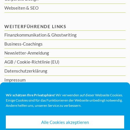
Webseiten & SEO
WEITERFÜHRENDE LINKS
Finanzkommunikation
&
Ghostwriting
Business-Coachings
Newsletter-Anmeldung
AGB
/
Cookie-Richtlinie (EU)
Datenschutzerklärung
Impressum
Wir schätzen Ihre Privatsphäre!
Wir verwenden auf dieser Webseite Cookies.
Einige Cookies sind für das Funktionieren der Webseite unbedingt notwendig.
Andere helfen uns, unseren Service zu verbessern.
Alle Cookies akzeptieren