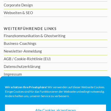
Corporate Design
Webseiten & SEO
WEITERFÜHRENDE LINKS
Finanzkommunikation
&
Ghostwriting
Business-Coachings
Newsletter-Anmeldung
AGB
/
Cookie-Richtlinie (EU)
Datenschutzerklärung
Impressum
Wir schätzen Ihre Privatsphäre!
Wir verwenden auf dieser Webseite Cookies.
Einige Cookies sind für das Funktionieren der Webseite unbedingt notwendig.
Andere helfen uns, unseren Service zu verbessern.
Alle Cookies akzeptieren