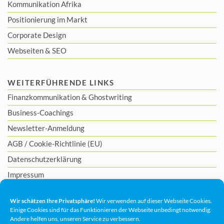
Kommunikation Afrika
Positionierung im Markt
Corporate Design
Webseiten & SEO
WEITERFÜHRENDE LINKS
Finanzkommunikation
&
Ghostwriting
Business-Coachings
Newsletter-Anmeldung
AGB
/
Cookie-Richtlinie (EU)
Datenschutzerklärung
Impressum
Wir schätzen Ihre Privatsphäre!
Wir verwenden auf dieser Webseite Cookies.
Einige Cookies sind für das Funktionieren der Webseite unbedingt notwendig.
Andere helfen uns, unseren Service zu verbessern.