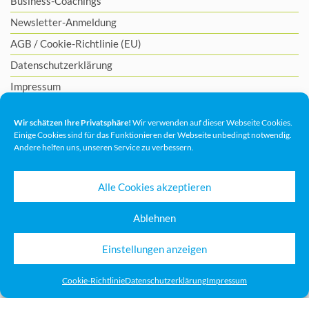
Business-Coachings
Newsletter-Anmeldung
AGB
/
Cookie-Richtlinie (EU)
Datenschutzerklärung
Impressum
Wir schätzen Ihre Privatsphäre!
Wir verwenden auf dieser Webseite Cookies.
Einige Cookies sind für das Funktionieren der Webseite unbedingt notwendig.
Andere helfen uns, unseren Service zu verbessern.
Alle Cookies akzeptieren
Ablehnen
Einstellungen anzeigen
Cookie-Richtlinie
Datenschutzerklärung
Impressum